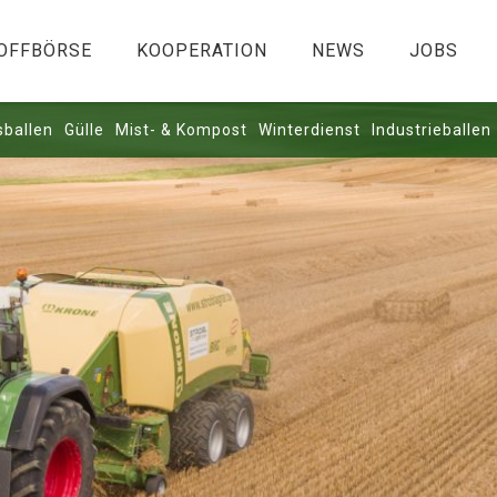
OFFBÖRSE
KOOPERATION
NEWS
JOBS
sballen
Gülle
Mist- & Kompost
Winterdienst
Industrieballen